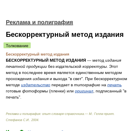
Реклама и полиграфия
Бескорректурный метод издания
Толкование
Бескорректурный метод издания
БЕСКОРРЕКТУРНЫЙ МЕТОД ИЗДАНИЯ
— метод
издания
печатной продукции
без издательской
корректуры
. Этот
метод в последнее время является единственным методом
прохождения
издания
и выхода "в свет". При бескорректурном
методе
издательство
передает в
типографию
на
печать
готовые
фотоформы
(пленки) или
оригинал
, подписанный "в
печать".
Реклама и полиграфия: опыт словаря-справочника.— М.: Гелла-принт
.
Стефанов С.И.
.
2004
.