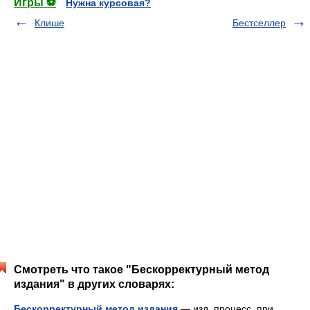
Игры ⚽
Нужна курсовая?
Клише
Бестселлер
Смотреть что такое "Бескорректурный метод
издания" в других словарях:
Бескорректурный метод издания
— изд. процесс, при